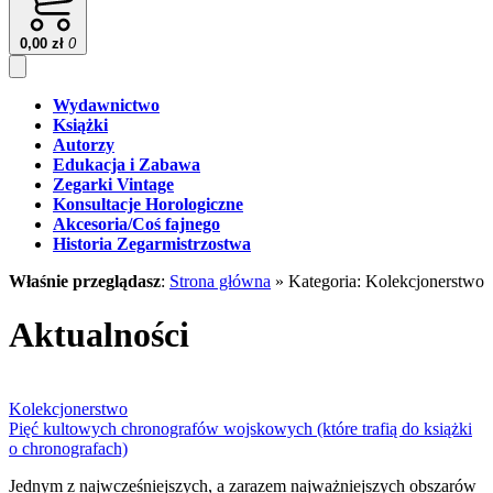
0,00
zł
0
Wydawnictwo
Książki
Autorzy
Edukacja i Zabawa
Zegarki Vintage
Konsultacje Horologiczne
Akcesoria/Coś fajnego
Historia Zegarmistrzostwa
Właśnie przeglądasz
:
Strona główna
»
Kategoria: Kolekcjonerstwo
Aktualności
Kolekcjonerstwo
Pięć kultowych chronografów wojskowych (które trafią do książki
o chronografach)
Jednym z najwcześniejszych, a zarazem najważniejszych obszarów