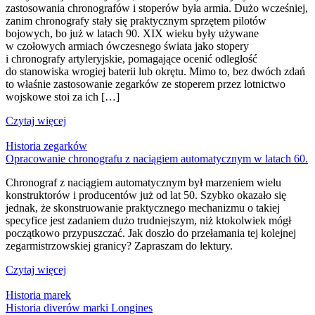
zastosowania chronografów i stoperów była armia. Dużo wcześniej,
zanim chronografy stały się praktycznym sprzętem pilotów
bojowych, bo już w latach 90. XIX wieku były używane
w czołowych armiach ówczesnego świata jako stopery
i chronografy artyleryjskie, pomagające ocenić odległość
do stanowiska wrogiej baterii lub okrętu. Mimo to, bez dwóch zdań
to właśnie zastosowanie zegarków ze stoperem przez lotnictwo
wojskowe stoi za ich […]
Czytaj więcej
Historia zegarków
Opracowanie chronografu z naciągiem automatycznym w latach 60.
Chronograf z naciągiem automatycznym był marzeniem wielu
konstruktorów i producentów już od lat 50. Szybko okazało się
jednak, że skonstruowanie praktycznego mechanizmu o takiej
specyfice jest zadaniem dużo trudniejszym, niż ktokolwiek mógł
początkowo przypuszczać. Jak doszło do przełamania tej kolejnej
zegarmistrzowskiej granicy? Zapraszam do lektury.
Czytaj więcej
Historia marek
Historia diverów marki Longines