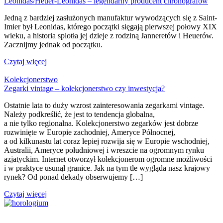
Leonidas/Heuer-Leonidas – legendarny producent chronografów
Jedną z bardziej zasłużonych manufaktur wywodzących się z Saint-
Imier był Leonidas, którego początki sięgają pierwszej połowy XIX
wieku, a historia splotła jej dzieje z rodziną Janneretów i Heuerów.
Zacznijmy jednak od początku.
Czytaj więcej
Kolekcjonerstwo
Zegarki vintage – kolekcjonerstwo czy inwestycja?
Ostatnie lata to duży wzrost zainteresowania zegarkami vintage.
Należy podkreślić, że jest to tendencja globalna,
a nie tylko regionalna. Kolekcjonerstwo zegarków jest dobrze
rozwinięte w Europie zachodniej, Ameryce Północnej,
a od kilkunastu lat coraz lepiej rozwija się w Europie wschodniej,
Australii, Ameryce południowej i wreszcie na ogromnym rynku
azjatyckim. Internet otworzył kolekcjonerom ogromne możliwości
i w praktyce usunął granice. Jak na tym tle wygląda nasz krajowy
rynek? Od ponad dekady obserwujemy […]
Czytaj więcej