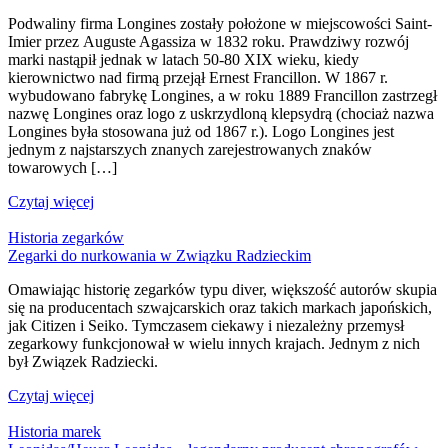
Podwaliny firma Longines zostały położone w miejscowości Saint-
Imier przez Auguste Agassiza w 1832 roku. Prawdziwy rozwój
marki nastąpił jednak w latach 50-80 XIX wieku, kiedy
kierownictwo nad firmą przejął Ernest Francillon. W 1867 r.
wybudowano fabrykę Longines, a w roku 1889 Francillon zastrzegł
nazwę Longines oraz logo z uskrzydloną klepsydrą (chociaż nazwa
Longines była stosowana już od 1867 r.). Logo Longines jest
jednym z najstarszych znanych zarejestrowanych znaków
towarowych […]
Czytaj więcej
Historia zegarków
Zegarki do nurkowania w Związku Radzieckim
Omawiając historię zegarków typu diver, większość autorów skupia
się na producentach szwajcarskich oraz takich markach japońskich,
jak Citizen i Seiko. Tymczasem ciekawy i niezależny przemysł
zegarkowy funkcjonował w wielu innych krajach. Jednym z nich
był Związek Radziecki.
Czytaj więcej
Historia marek