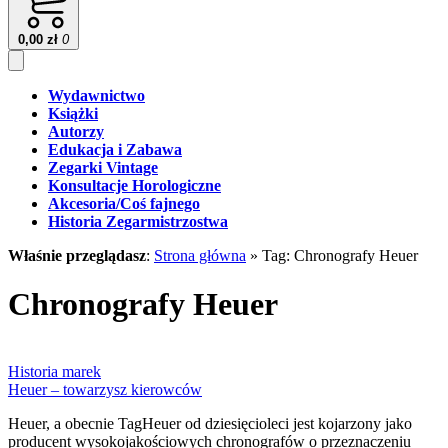
0,00
zł
0
Wydawnictwo
Książki
Autorzy
Edukacja i Zabawa
Zegarki Vintage
Konsultacje Horologiczne
Akcesoria/Coś fajnego
Historia Zegarmistrzostwa
Właśnie przeglądasz
:
Strona główna
»
Tag: Chronografy Heuer
Chronografy Heuer
Historia marek
Heuer – towarzysz kierowców
Heuer, a obecnie TagHeuer od dziesięcioleci jest kojarzony jako
producent wysokojakościowych chronografów o przeznaczeniu