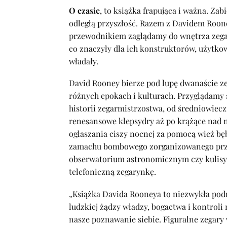
O czasie
, to książka frapująca i ważna. Zab
odległą przyszłość. Razem z Davidem Roo
przewodnikiem zaglądamy do wnętrza zegar
co znaczyły dla ich konstruktorów, użytko
władały.
David Rooney bierze pod lupę dwanaście ze
różnych epokach i kulturach. Przyglądam
historii zegarmistrzostwa, od średniowie
renesansowe klepsydry aż po krążące nad na
ogłaszania ciszy nocnej za pomocą wież bę
zamachu bombowego zorganizowanego prze
obserwatorium astronomicznym czy kulisy
telefoniczną zegarynkę.
„Książka Davida Rooneya to niezwykła podr
ludzkiej żądzy władzy, bogactwa i kontroli
nasze poznawanie siebie. Figuralne zegary 