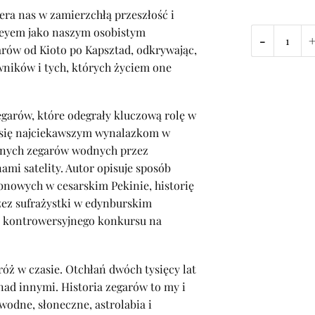
iera nas w zamierzchłą przeszłość i
neyem jako naszym osobistym
-
ów od Kioto po Kapsztad, odkrywając,
wników i tych, których życiem one
garów, które odegrały kluczową rolę w
y się najciekawszym wynalazkom w
cznych zegarów wodnych przez
mi satelity. Autor opisuje sposób
bnowych w cesarskim Pekinie, historię
z sufrażystki w edynburskim
 kontrowersyjnego konkursu na
óż w czasie. Otchłań dwóch tysięcy lat
 nad innymi. Historia zegarów to my i
wodne, słoneczne, astrolabia i