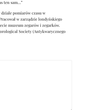
zas ten sam…”
w dziale pomiarów czasu w
racował w zarządzie londyńskiego
iecie muzeum zegarów i zegarków.
Horological Society (Antykwarycznego