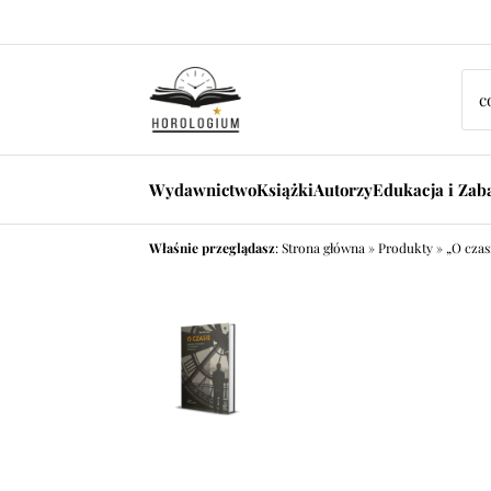
Wydawnictwo
Książki
Autorzy
Edukacja i Za
Właśnie przeglądasz
:
Strona główna
»
Produkty
»
„O czas