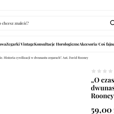
bawa
Zegarki Vintage
Konsultacje Horologiczne
Akcesoria/Coś fajn
ie. Historia cywilizacji w dwunastu zegarach”. Aut. David Rooney
„O czas
dwunast
Rooney
59,00