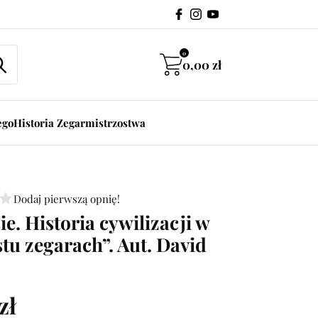
0
0,00
zł
ego
Historia Zegarmistrzostwa
Dodaj pierwszą opnię!
ie. Historia cywilizacji w
u zegarach”. Aut. David
zł