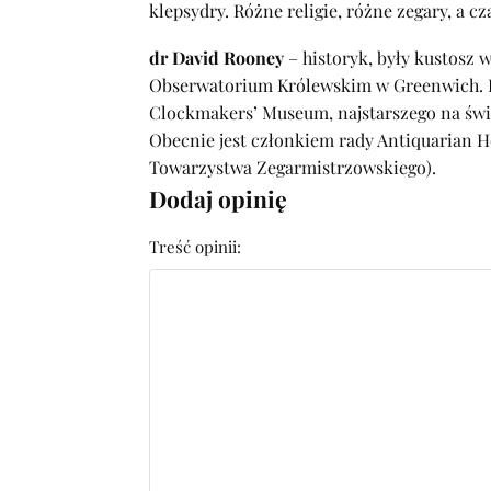
klepsydry. Różne religie, różne zegary, a c
dr David Rooney
– historyk, były kustosz 
Obserwatorium Królewskim w Greenwich. P
Clockmakers’ Museum, najstarszego na św
Obecnie jest członkiem rady Antiquarian 
Towarzystwa Zegarmistrzowskiego).
Dodaj opinię
Treść opinii: