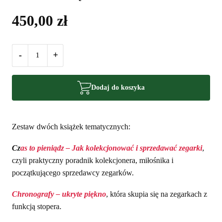
450,00
zł
-
+
Dodaj do koszyka
Zestaw dwóch książek tematycznych:
Cz
as to pieniądz – Jak kolekcjonować i sprzedawać zegarki
,
czyli praktyczny poradnik kolekcjonera, miłośnika i
początkującego sprzedawcy zegarków.
Chronografy – ukryte piękno
, która skupia się na zegarkach z
funkcją stopera.