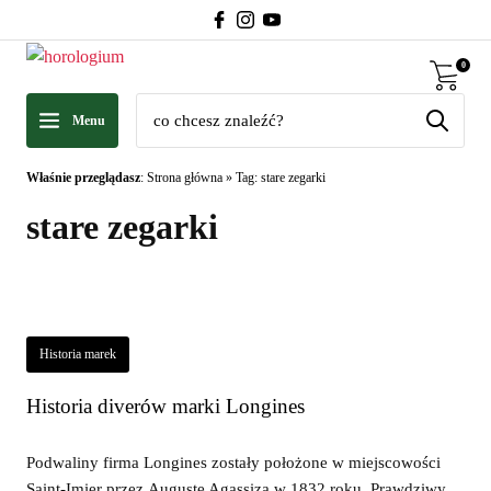
0
Menu
Właśnie przeglądasz
:
Strona główna
»
Tag: stare zegarki
stare zegarki
Historia marek
Historia diverów marki Longines
Podwaliny firma Longines zostały położone w miejscowości
Saint-Imier przez Auguste Agassiza w 1832 roku. Prawdziwy