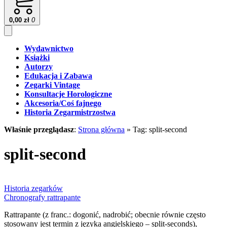
0,00
zł
0
Wydawnictwo
Książki
Autorzy
Edukacja i Zabawa
Zegarki Vintage
Konsultacje Horologiczne
Akcesoria/Coś fajnego
Historia Zegarmistrzostwa
Właśnie przeglądasz
:
Strona główna
»
Tag: split-second
split-second
Historia zegarków
Chronografy rattrapante
Rattrapante (z franc.: dogonić, nadrobić; obecnie równie często
stosowany jest termin z języka angielskiego – split-seconds),