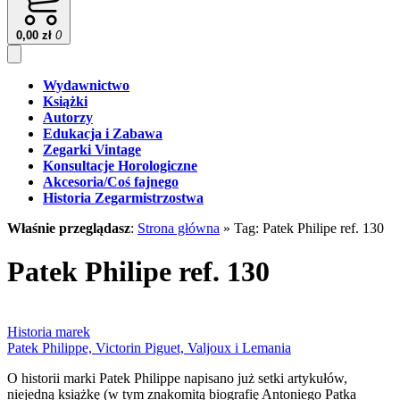
0,00
zł
0
Wydawnictwo
Książki
Autorzy
Edukacja i Zabawa
Zegarki Vintage
Konsultacje Horologiczne
Akcesoria/Coś fajnego
Historia Zegarmistrzostwa
Właśnie przeglądasz
:
Strona główna
»
Tag: Patek Philipe ref. 130
Patek Philipe ref. 130
Historia marek
Patek Philippe, Victorin Piguet, Valjoux i Lemania
O historii marki Patek Philippe napisano już setki artykułów,
niejedną książkę (w tym znakomitą biografię Antoniego Patka