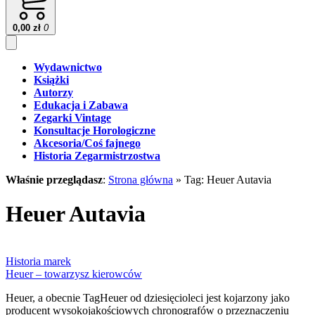
0,00
zł
0
Wydawnictwo
Książki
Autorzy
Edukacja i Zabawa
Zegarki Vintage
Konsultacje Horologiczne
Akcesoria/Coś fajnego
Historia Zegarmistrzostwa
Właśnie przeglądasz
:
Strona główna
»
Tag: Heuer Autavia
Heuer Autavia
Historia marek
Heuer – towarzysz kierowców
Heuer, a obecnie TagHeuer od dziesięcioleci jest kojarzony jako
producent wysokojakościowych chronografów o przeznaczeniu