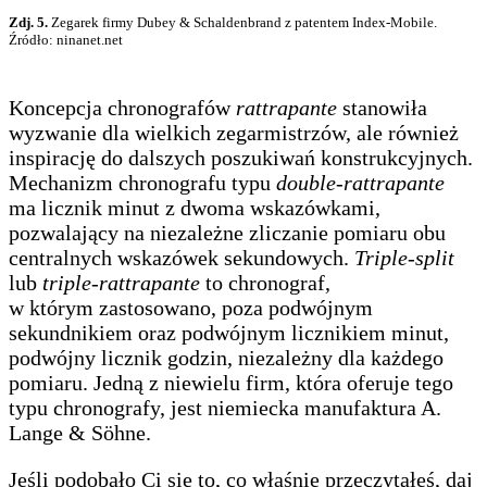
Zdj. 5.
Zegarek firmy Dubey & Schaldenbrand z patentem Index-Mobile.
Źródło: ninanet.net
Koncepcja chronografów
rattrapante
stanowiła
wyzwanie dla wielkich zegarmistrzów, ale również
inspirację do dalszych poszukiwań konstrukcyjnych.
Mechanizm chronografu typu
double-rattrapante
ma licznik minut z dwoma wskazówkami,
pozwalający na niezależne zliczanie pomiaru obu
centralnych wskazówek sekundowych.
Triple-split
lub
triple-rattrapante
to chronograf,
w którym zastosowano, poza podwójnym
sekundnikiem oraz podwójnym licznikiem minut,
podwójny licznik godzin, niezależny dla każdego
pomiaru. Jedną z niewielu firm, która oferuje tego
typu chronografy, jest niemiecka manufaktura A.
Lange & Söhne.
Jeśli podobało Ci się to, co właśnie przeczytałeś, daj