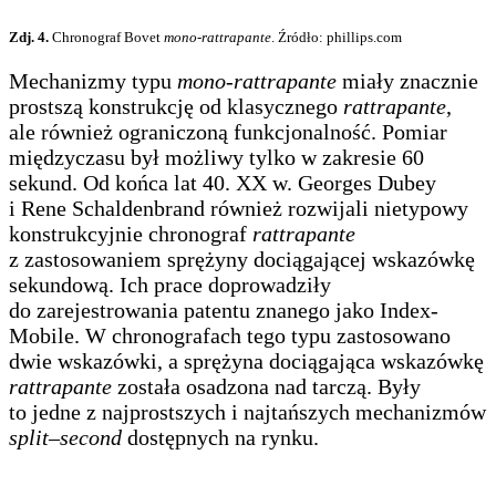
Zdj. 4.
Chronograf Bovet
mono-rattrapante
. Źródło: phillips.com
Mechanizmy typu
mono-rattrapante
miały znacznie
prostszą konstrukcję od klasycznego
rattrapante
,
ale również ograniczoną funkcjonalność. Pomiar
międzyczasu był możliwy tylko w zakresie 60
sekund. Od końca lat 40. XX w. Georges Dubey
i Rene Schaldenbrand również rozwijali nietypowy
konstrukcyjnie chronograf
rattrapante
z zastosowaniem sprężyny dociągającej wskazówkę
sekundową. Ich prace doprowadziły
do zarejestrowania patentu znanego jako Index-
Mobile. W chronografach tego typu zastosowano
dwie wskazówki, a sprężyna dociągająca wskazówkę
rattrapante
została osadzona nad tarczą. Były
to jedne z najprostszych i najtańszych mechanizmów
split–second
dostępnych na rynku.