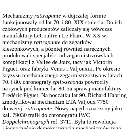
Mechanizmy
rattrapante
w dojrzałej formie
funkcjonowały od lat 70. i 80. XIX stulecia. Do ich
czołowych producentów zaliczały się wówczas
manufaktury LeCoultre i Le Phare. W XX w.
mechanizmy
rattrapante
do zegarków
kieszonkowych, a później również naręcznych
produkowali specjaliści od zegarmistrzowskich
komplikacji z Vallée de Joux, tacy jak Victorin
Piguet, oraz fabryki Vénus i Valjouxiii. Po okresie
kryzysu mechanicznego zegarmistrzostwa w latach
70. i 80. chronografy
split-seconds
powróciły
na rynek pod koniec lat 80. za sprawą manufaktury
Frédéric Piguet. Na początku lat 90. Richard Habring
zmodyfikował mechanizm ETA Valjoux 7750
do wersji
rattrapante
. Nowy napęd oznaczony jako
kal. 79030 trafił do chronografu IWC
Doppelchronograph
ref. 3711. Była to rewolucja
i jednocześnie demokratyzacja mechanizmów tego