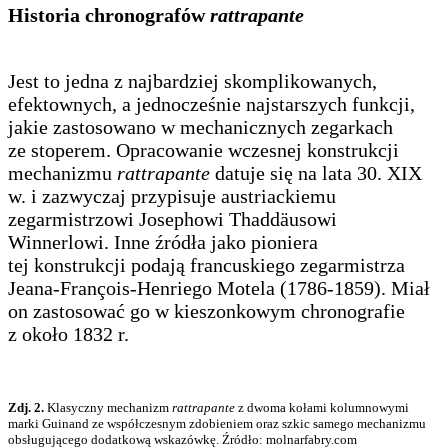
Historia chronografów
rattrapante
Jest to jedna z najbardziej skomplikowanych,
efektownych, a jednocześnie najstarszych funkcji,
jakie zastosowano w mechanicznych zegarkach
ze stoperem. Opracowanie wczesnej konstrukcji
mechanizmu
rattrapante
datuje się na lata 30. XIX
w. i zazwyczaj przypisuje austriackiemu
zegarmistrzowi Josephowi Thaddäusowi
Winnerlowi. Inne źródła jako pioniera
tej konstrukcji podają francuskiego zegarmistrza
Jeana-François-Henriego Motela (1786-1859). Miał
on zastosować go w kieszonkowym chronografie
z około 1832 r.
Zdj. 2.
Klasyczny mechanizm
rattrapante
z dwoma kołami kolumnowymi
marki Guinand ze współczesnym zdobieniem oraz szkic samego mechanizmu
obsługującego dodatkową wskazówkę. Źródło: molnarfabry.com