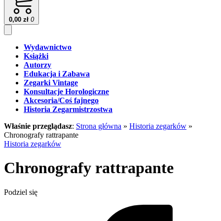
0,00
zł
0
Wydawnictwo
Książki
Autorzy
Edukacja i Zabawa
Zegarki Vintage
Konsultacje Horologiczne
Akcesoria/Coś fajnego
Historia Zegarmistrzostwa
Właśnie przeglądasz
:
Strona główna
»
Historia zegarków
»
Chronografy rattrapante
Historia zegarków
Chronografy rattrapante
Podziel się