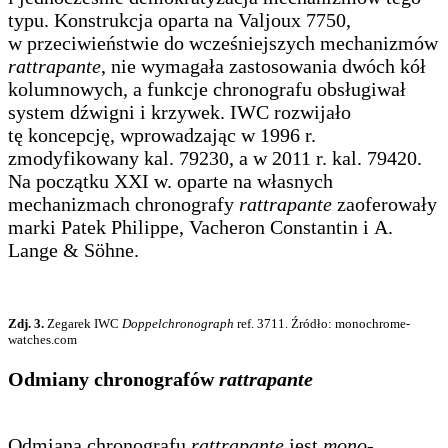
typu. Konstrukcja oparta na Valjoux 7750,
w przeciwieństwie do wcześniejszych mechanizmów
rattrapante
, nie wymagała zastosowania dwóch kół
kolumnowych, a funkcje chronografu obsługiwał
system dźwigni i krzywek. IWC rozwijało
tę koncepcję, wprowadzając w 1996 r.
zmodyfikowany kal. 79230, a w 2011 r. kal. 79420.
Na początku XXI w. oparte na własnych
mechanizmach chronografy
rattrapante
zaoferowały
marki Patek Philippe, Vacheron Constantin i A.
Lange & Söhne.
Zdj. 3.
Zegarek IWC
Doppelchronograph
ref. 3711. Źródło: monochrome-
watches.com
Odmiany chronografów
rattrapante
Odmianą chronografu
rattrapante
jest
mono-