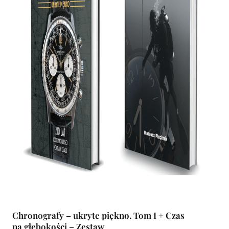
Chronografy – ukryte piękno. Tom I + Czas
na głębokości – Zestaw