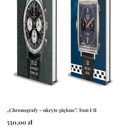
„Chronografy – ukryte piękno”. Tom I/II
550,00 zł