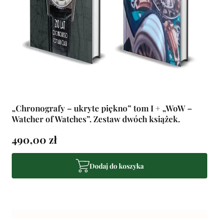
„Chronografy – ukryte piękno” tom I + „WoW –
Watcher of Watches”. Zestaw dwóch książek.
490,00 zł
Dodaj do koszyka