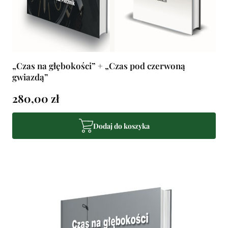
„Czas na głębokości” + „Czas pod czerwoną
gwiazdą”
280,00 zł
Dodaj do koszyka